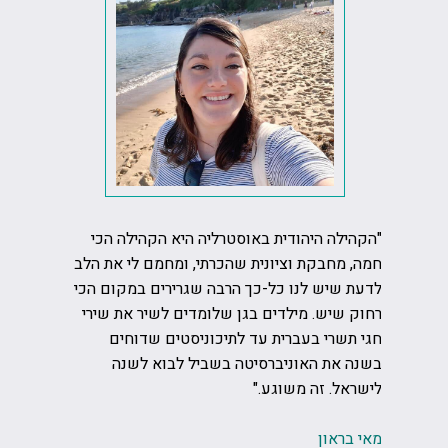
 עמוק
"‏הקהילה היהודית באוסטרליה היא הקהילה הכי
"הקשר 
ת חלק
חמה, מחבקת וציונית שהכרתי, ומחמם לי את הלב
ומרגש. 
לדעת שיש לנו כל-כך הרבה שגרירים במקום הכי
כתבה ש
רחוק שיש. מילדים בגן שלומדים לשיר את שירי
שמתארחי
חגי תשרי בעברית עד לתיכוניסטים שדוחים
בשנה את האוניברסיטה בשביל לבוא לשנה
שירן יה
לישראל. זה משוגע."
מאי בראון