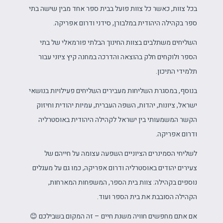
בכל צוות, כאשר כל צוות פועל בבית ספר אחד מבין שישה בתי
ספר בקהילה היהודית במלבורן, סידני ודרום אפריקה.
השליחים משתלבים בצוות החינוך הבלתי פורמאלי של בתי
הספר ולוקחים חלק בהוצאה והדרכה במחנה קיץ ציוני עבור
תלמידי התיכון.
בנוסף, במסגרת השליחות מעבירים השליחים פעילויות בנושאי
ישראל, ציונות, יהדות, השפה העברית, עמיות יהודית וחיזוק
הקשר המשמעותי בין ישראל לקהילה היהודית באוסטרליה
ודרום אפריקה.
לשליחי הסמינרים הציוניים השפעה עצומה על חייהם של
צעירים יהודים באוסטרליה ודרום אפריקה, כמו גם על מעגלים
נוספים בקהילה: צוות בית הספר, המשפחות המארחות,
הקהילה הסובבת את בית הספר ועוד.
אם אתם מחפשים חוויה משנת חיים – זה המקום בשבילכם 😊